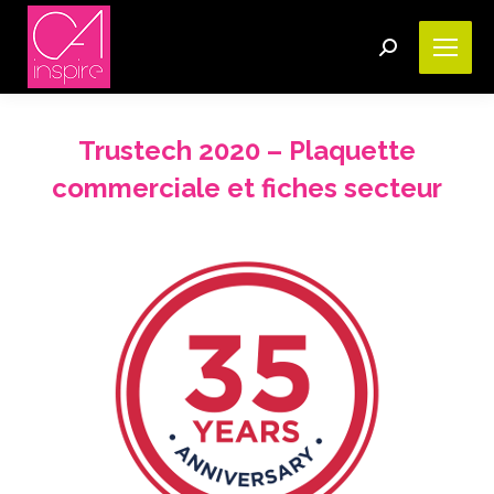
Search:
Trustech 2020 – Plaquette
commerciale et fiches secteur
Vous êtes ici :