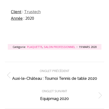
Client
:
Trustech
Année
: 2020
Catégorie
PLAQUETTE
,
SALON PROFESSIONNEL
19 MARS 2020
Navigation
ONGLET PRÉCÉDENT
de
Onglet
Auxi-le-Château : Tournoi Tennis de table 2020
commentaire
précédent
ONGLET SUIVANT
Projets
Equipmag 2020
similaires