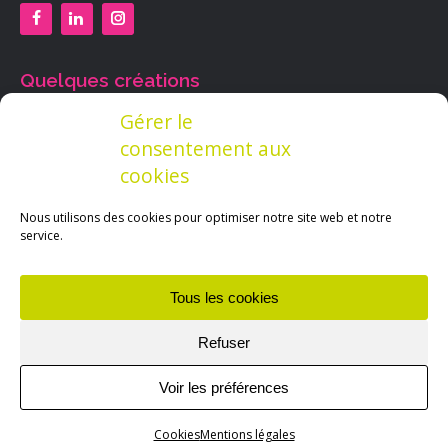
Quelques créations
Gérer le
consentement aux
cookies
Nous utilisons des cookies pour optimiser notre site web et notre
service.
Tous les cookies
Refuser
Voir les préférences
© 2014-2026 - Céline AUTRIVE, graphiste indépendante de CA-
inspire - Tous droits réservés. Site réalisé par CA-inspire.
Cookies
Mentions légales
Menu bas