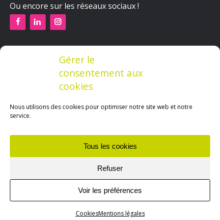
Ou encore sur les réseaux sociaux !
Quelques créations
Gérer le
consentement aux
cookies
Nous utilisons des cookies pour optimiser notre site web et notre
service.
Tous les cookies
Refuser
Voir les préférences
© 2014-2026 - Céline AUTRIVE, graphiste indépendante de CA-
Cookies
Mentions légales
inspire - Tous droits réservés. Site réalisé par CA-inspire.