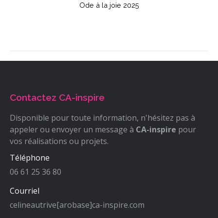
e
Ode à la joie 2025
Contactez CA-inspire
Disponible pour toute information, n'hésitez pas à
appeler ou envoyer un message à
CA-inspire
pour
vos réalisations ou projets.
Téléphone
06 61 25 36 80
Courriel
celineautrive[arobase]ca-inspire.com