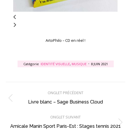
ArtoPhilo – CD en réel !
Catégorie
IDENTITÉ VISUELLE
,
MUSIQUE
8 JUIN 2021
Navigation
ONGLET PRÉCÉDENT
de
Onglet
Livre blanc – Sage Business Cloud
commentaire
précédent
ONGLET SUIVANT
Projets
Amicale Manin Sport Paris-Est : Stages tennis 2021