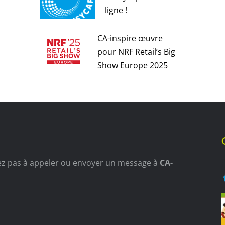
ligne !
30 septembre 2025
CA-inspire œuvre
pour NRF Retail’s Big
Show Europe 2025
16 avril 2025
tez pas à appeler ou envoyer un message à
CA-