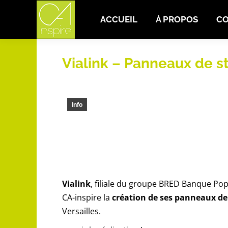
ACCUEIL
À PROPOS
CO
ACCUEIL
À PROPOS
C
Vialink – Panneaux de 
Info
Vialink
, filiale du groupe BRED Banque Pop
CA-inspire la
création de ses panneaux de
Versailles.