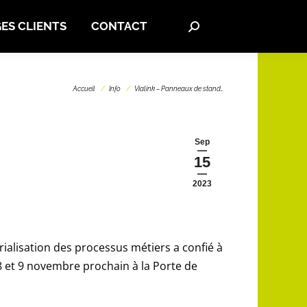
S CLIENTS
CONTACT
Search:
ES CLIENTS
CONTACT
Search:
Vous êtes ici :
Accueil
Info
Vialink – Panneaux de stand…
Sep
15
2023
rialisation des processus métiers a confié à
 8 et 9 novembre prochain à la Porte de