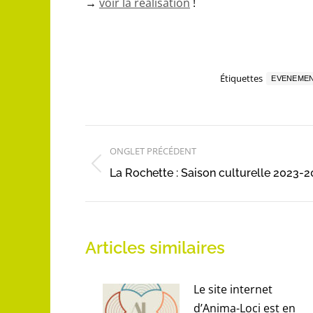
→
voir la réalisation
!
Étiquettes
EVENEMEN
Navigation
ONGLET PRÉCÉDENT
de
Onglet
La Rochette : Saison culturelle 2023-
commentaire
précédent
Articles similaires
Le site internet
d’Anima-Loci est en