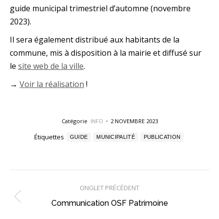
guide municipal trimestriel d’automne (novembre
2023).
Il sera également distribué aux habitants de la
commune, mis à disposition à la mairie et diffusé sur
le
site web de la ville
.
→
Voir la réalisation
!
Catégorie
INFO
2 NOVEMBRE 2023
Étiquettes
GUIDE
MUNICIPALITÉ
PUBLICATION
Navigation
ONGLET PRÉCÉDENT
de
Onglet
Communication OSF Patrimoine
commentaire
précédent